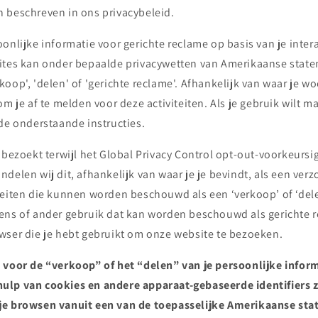
 beschreven in ons privacybeleid.
onlijke informatie voor gerichte reclame op basis van je inter
ites kan onder bepaalde privacywetten van Amerikaanse stat
oop', 'delen' of 'gerichte reclame'. Afhankelijk van waar je wo
om je af te melden voor deze activiteiten. Als je gebruik wilt m
de onderstaande instructies.
 bezoekt terwijl het Global Privacy Control opt-out-voorkeursig
delen wij dit, afhankelijk van waar je je bevindt, als een verz
teiten die kunnen worden beschouwd als een ‘verkoop’ of ‘del
ens of ander gebruik dat kan worden beschouwd als gerichte r
wser die je hebt gebruikt om onze website te bezoeken.
 voor de “verkoop” of het “delen” van je persoonlijke inform
ulp van cookies en andere apparaat-gebaseerde identifiers 
je browsen vanuit een van de toepasselijke Amerikaanse sta