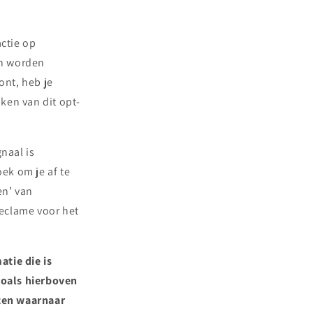
actie op
en worden
ont, heb je
aken van dit opt-
naal is
oek om je af te
en’ van
eclame voor het
atie die is
zoals hierboven
ten waarnaar