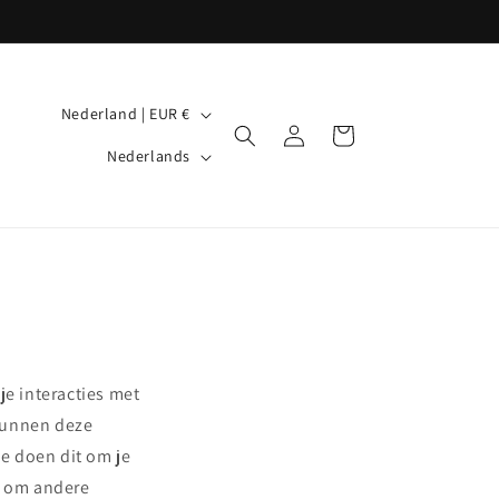
L
Nederland | EUR €
Inloggen
Winkelwagen
a
T
Nederlands
n
a
d
a
/
l
r
e
g
i
je interacties met
o
 kunnen deze
e doen dit om je
n om andere